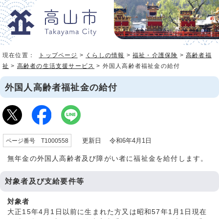
現在位置：
トップページ
>
くらしの情報
>
福祉・介護保険
>
高齢者福
祉
>
高齢者の生活支援サービス
> 外国人高齢者福祉金の給付
外国人高齢者福祉金の給付
更新日 令和6年4月1日
ページ番号 T1000558
無年金の外国人高齢者及び障がい者に福祉金を給付します。
対象者及び支給要件等
対象者
大正15年4月1日以前に生まれた方又は昭和57年1月1日現在