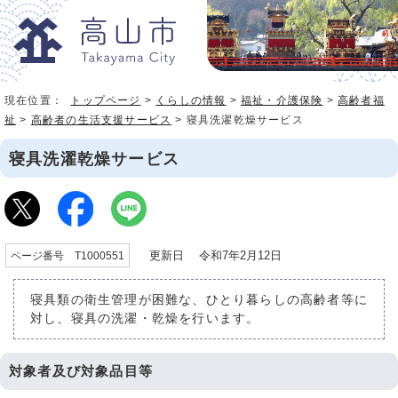
現在位置：
トップページ
>
くらしの情報
>
福祉・介護保険
>
高齢者福
祉
>
高齢者の生活支援サービス
> 寝具洗濯乾燥サービス
寝具洗濯乾燥サービス
更新日 令和7年2月12日
ページ番号 T1000551
寝具類の衛生管理が困難な、ひとり暮らしの高齢者等に
対し、寝具の洗濯・乾燥を行います。
対象者及び対象品目等