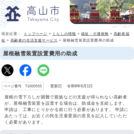
現在位置：
トップページ
>
くらしの情報
>
福祉・介護保険
>
高齢者福
祉
>
高齢者の生活支援サービス
> 屋根融雪装置設置費用の助成
屋根融雪装置設置費用の助成
更新日 令和8年6月1日
ページ番号 T1000555
屋根の雪下ろしが困難で親族などの支援が得られない高齢者
が、屋根融雪装置を設置する場合は、助成金を支給します。
申請は、工事にとりかかる前に行う必要があります。 申請に
あたっては、お近くの民生児童委員の意見を記入していただ
く必要があります。