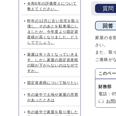
令和6年の評価替えについて
質問
教えてください。
昨年の12月に古い住宅を取り
回答
壊し、そのあとを駐車場にし
ましたが、今年度より固定資
産税が高くなりました。どう
家屋の全
してでしょう。
さい。
また、取
家屋は年々古くなっていきま
ご連絡が
す。しかし家屋の固定資産税
の額が下がらないのはなぜで
すか。
このペ
固定資産税について知りたい
財務部
電話：05
年の途中で土地や家屋の売買
があったときは
お問
年の途中で家屋を取り壊した