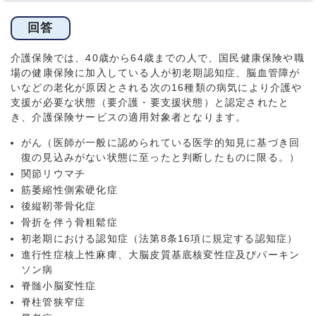
回答
介護保険では、40歳から64歳までの人で、国民健康保険や職
場の健康保険に加入している人が初老期認知症、脳血管障が
いなどの老化が原因とされる次の16種類の病気により介護や
支援が必要な状態（要介護・要支援状態）と認定されたと
き、介護保険サービスの適用対象者となります。
がん（医師が一般に認められている医学的知見に基づき回
復の見込みがない状態に至ったと判断したものに限る。）
関節リウマチ
筋萎縮性側索硬化症
後縦靭帯骨化症
骨折を伴う骨粗鬆症
初老期における認知症（法第8条16項に規定する認知症）
進行性症核上性麻痺、大脳皮質基底核変性症及びパーキン
ソン病
脊髄小脳変性症
脊柱管狭窄症