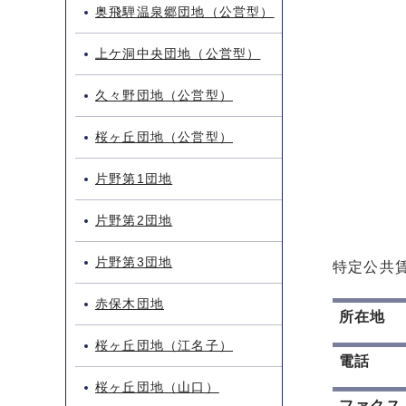
奥飛騨温泉郷団地（公営型）
上ケ洞中央団地（公営型）
久々野団地（公営型）
桜ヶ丘団地（公営型）
片野第1団地
片野第2団地
片野第3団地
特定公共
赤保木団地
所在地
桜ヶ丘団地（江名子）
電話
桜ヶ丘団地（山口）
ファクス