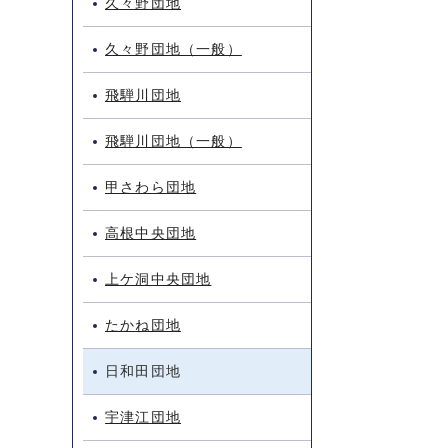
久々野団地
久々野団地（一般）
飛騨川団地
飛騨川団地（一般）
甲さわら団地
高根中央団地
上ケ洞中央団地
たかね団地
日和田団地
宇津江団地