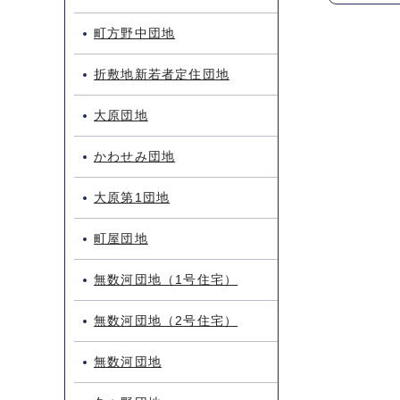
町方野中団地
折敷地新若者定住団地
大原団地
かわせみ団地
大原第1団地
町屋団地
無数河団地（1号住宅）
無数河団地（2号住宅）
無数河団地