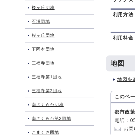
桜ヶ丘団地
利用方法
石浦団地
杉ヶ丘団地
利用料金
下岡本団地
地図
三福寺団地
三福寺第1団地
地図を
三福寺第2団地
このペ
南さくら台団地
都市政
南さくら台第2団地
電話：05
お問
こまくさ団地