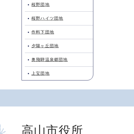
桜野団地
桜野ハイツ団地
作料下団地
夕陽ヶ丘団地
奥飛騨温泉郷団地
上宝団地
高山市役所