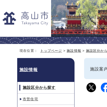
現在位置：
トップページ
>
施設情報
>
施設区分か
施設
施設情報
施設区分から探す
市営住宅