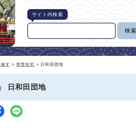
サイト内検索
ら探す
>
市営住宅
> 日和田団地
日和田団地
案内