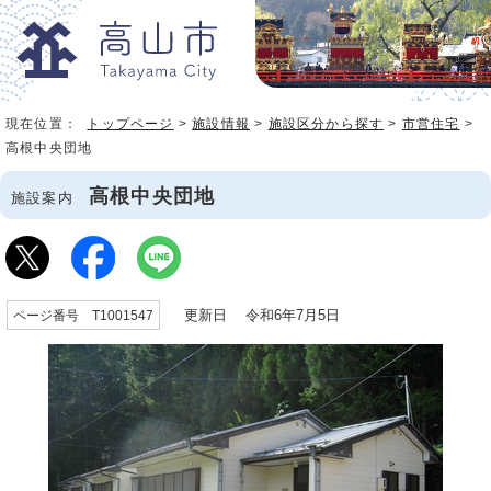
現在位置：
トップページ
>
施設情報
>
施設区分から探す
>
市営住宅
>
高根中央団地
高根中央団地
施設案内
更新日 令和6年7月5日
ページ番号 T1001547