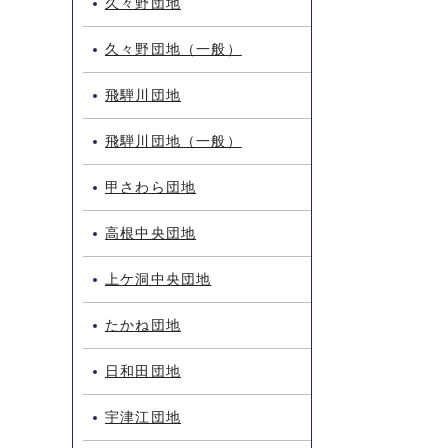
久々野団地
久々野団地（一般）
飛騨川団地
飛騨川団地（一般）
甲さわら団地
高根中央団地
上ケ洞中央団地
たかね団地
日和田団地
宇津江団地