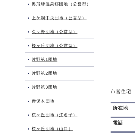
奥飛騨温泉郷団地（公営型）
上ケ洞中央団地（公営型）
久々野団地（公営型）
桜ヶ丘団地（公営型）
片野第1団地
片野第2団地
片野第3団地
市営住宅 
赤保木団地
所在地
桜ヶ丘団地（江名子）
電話
桜ヶ丘団地（山口）