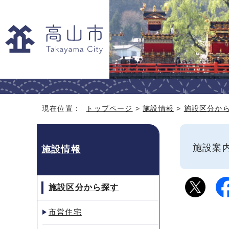
現在位置：
トップページ
>
施設情報
>
施設区分か
施設
施設情報
施設区分から探す
市営住宅