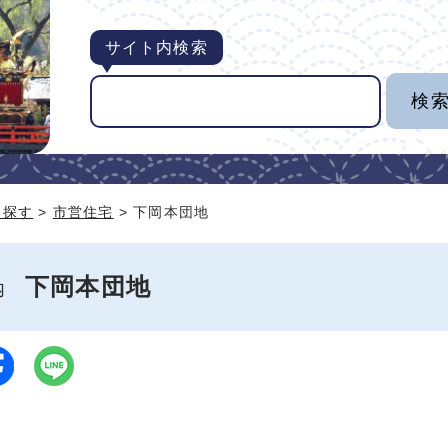
サイト内検索
ら探す
>
市営住宅
> 下岡本団地
下岡本団地
案内