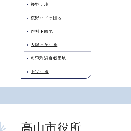
桜野団地
桜野ハイツ団地
作料下団地
夕陽ヶ丘団地
奥飛騨温泉郷団地
上宝団地
高山市役所