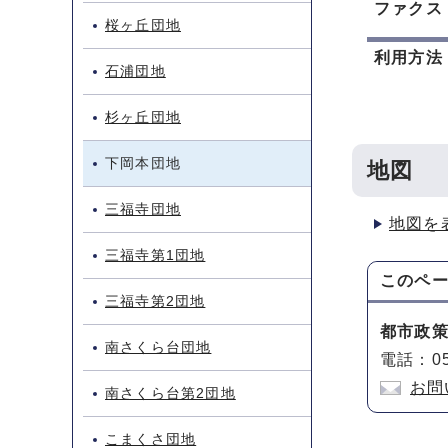
ファクス
桜ヶ丘団地
利用方法
石浦団地
杉ヶ丘団地
下岡本団地
地図
三福寺団地
地図を
三福寺第1団地
このペ
三福寺第2団地
都市政
南さくら台団地
電話：05
お問
南さくら台第2団地
こまくさ団地