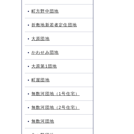
町方野中団地
折敷地新若者定住団地
大原団地
かわせみ団地
大原第1団地
町屋団地
無数河団地（1号住宅）
無数河団地（2号住宅）
無数河団地