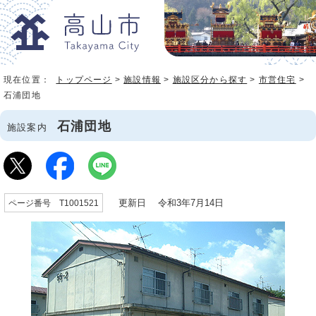
現在位置：
トップページ
>
施設情報
>
施設区分から探す
>
市営住宅
>
石浦団地
石浦団地
施設案内
更新日 令和3年7月14日
ページ番号 T1001521