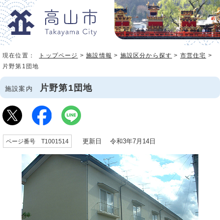
現在位置：
トップページ
>
施設情報
>
施設区分から探す
>
市営住宅
>
片野第1団地
片野第1団地
施設案内
更新日 令和3年7月14日
ページ番号 T1001514