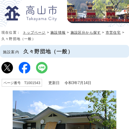
現在位置：
トップページ
>
施設情報
>
施設区分から探す
>
市営住宅
>
久々野団地（一般）
久々野団地（一般）
施設案内
更新日 令和3年7月14日
ページ番号 T1001543