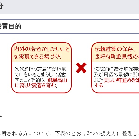
分
設置目的
分
所される方について、下表のとおり3つの捉え方に整理し