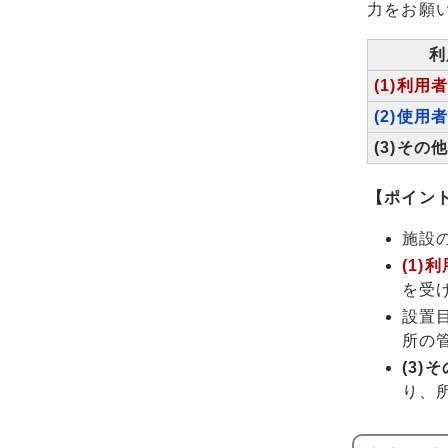
力をお願
利
(1)利用
(2)使用
(3)その
【ポイン
施設
(1)
を受
設置
所の
(3)
り、