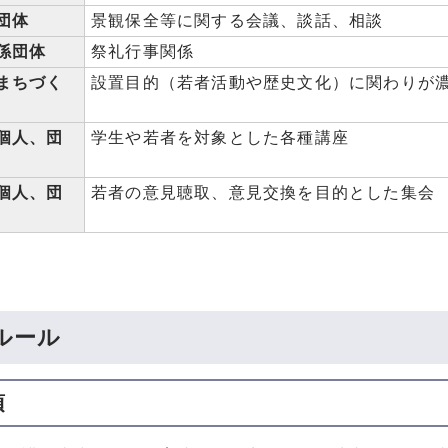
団体
景観保全等に関する会議、談話、相談
係団体
祭礼行事関係
まちづく
設置目的（若者活動や歴史文化）に関わりが
個人、団
学生や若者を対象とした各種講座
個人、団
若者の意見聴取、意見交換を目的とした集会
ルール
項