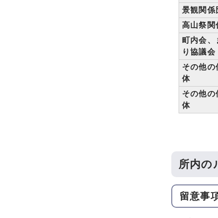
景観関係
高山祭関
町内会、
り協議会
その他の
体
その他の
体
所内の
留意事