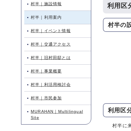
村半｜施設情報
利用区
村半｜利用案内
村半の
村半｜イベント情報
村半｜交通アクセス
村半｜旧村田邸とは
村半｜事業概要
村半｜利活用検討会
村半｜市民参加
利用区
MURAHAN｜Multilingual
Site
村半に来