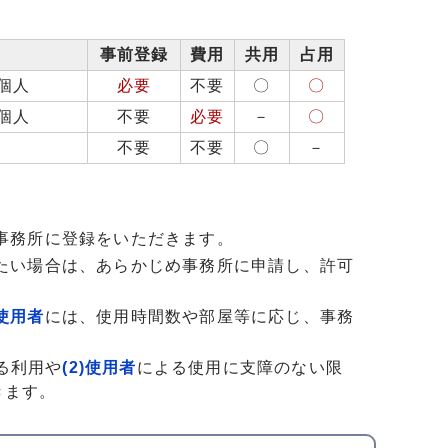
事前登録
費用
共用
占用
個人
必要
不要
〇
〇
個人
不要
必要
－
〇
不要
不要
〇
－
事務所に登録をいただきます。
たい場合は、あらかじめ事務所に申請し、許可
)使用者
には、使用時間数や部屋等に応じ、事務
る利用や
(2)使用者
による使用に支障のない限
きます。