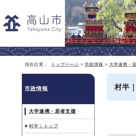
現在位置：
トップページ
>
市政情報
>
大学連携・
村半
市政情報
大学連携・若者支援
村半｜トップ