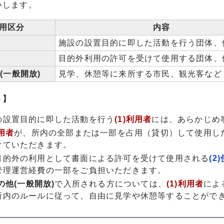
いします。
用区分
内容
者
施設の設置目的に即した活動を行う団体、
者
目的外利用の許可を受けて使用する団体、
他(一般開放)
見学、休憩等に来所する市民、観光客など
ト】
の
設置目的に即した活動を行う
(1)利用者
には、あらかじめ
利用者
が、所内の全部または一部を占用（貸切）して使用し
けていただきます。
目的外の利用として書面による許可を受けて使用される
(2
管理運営経費の一部をご負担いただきます。
その他(一般開放)
で入所される方については、
(1)利用者
によ
所内のルールに従って、自由に見学や休憩等することがで