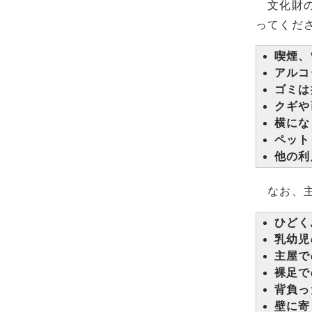
文化財の
ってくだ
喫煙、
アルコ
ゴミは
クギや
横にな
ペット
他の利
なお、主
ひどく
乳幼児
主屋で
裸足で
背負っ
壁に寄