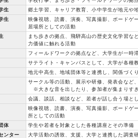
学生
学校行事、まち歩き・フィールドワークの拠
学生
郷土学習、キャリア教育、小中学生が地元や
学生
映像視聴、読書、演奏、写真撮影、ボードゲ
居場所としての活動
生
まち歩きの拠点、飛騨高山の歴史文化学習な
力価値に触れる活動
フィールドワークの拠点など、大学生が一時
サテライト・キャンパスとして、大学が各種
地元中高生、地域団体等と連携し、関係づく
サークル等の活動、展示や研修、発表会など
※大きな音を出したり、参加者が集まりすぎ
会議、談話、相談など、若者が話し合う場と
映像視聴、読書、演奏、写真撮影、ボードゲ
所としての活動
団体
学生や若者を対象とした各種講座とその準備
センター
大学活動の誘致、支援、大学と連携した調査