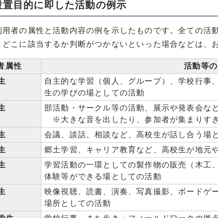
設置目的に即した活動の例示
用者の属性と活動内容の例を示したものです。全ての活動
、どこに該当するか判断がつかないといった場合などは、
者属性
活動等の
生
自主的な学習（個人、グループ）、学校行事
生の学びの場としての活動
生
部活動・サークル等の活動、展示や発表会な
※大きな音を出したり、参加者が集まりすぎ
生
会議、談話、相談など、高校生が話し合う場
生
郷土学習、キャリア教育など、高校生が地元
生
学習活動の一環としての製作物の販売（木工
体験等ができる場としての活動
生
映像視聴、読書、演奏、写真撮影、ボードゲ
場所としての活動