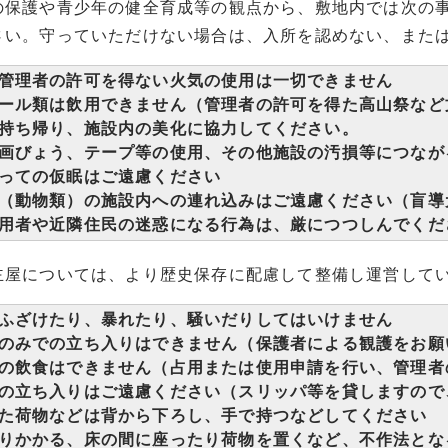
保護や青少年の健全育成等の観点から、敷地内では次の事
さい。守っていただけない場合は、入所を認めない、また
管理者の許可を得ない火気の使用は一切できません
ール類は飲用できません（管理者の許可を得た高山祭など
持ち帰り、施設内の美化に協力してください。
画びょう、テープ等の使用、その他施設の汚損等につなが
っての仮眠はご遠慮ください
（動物類）の施設内への連れ込みはご遠慮ください（盲導
用者や近隣住民の迷惑になる行為は、厳につつしんでくだ
屋については、より歴史保存に配慮して整備し運営してい
ふざけたり、暴れたり、騒いだりしてはいけません
のみでの立ち入りはできません（保護者による観護をお願
の飲食はできません（占用または使用申請を行い、管理者
の立ち入りはご遠慮ください（スリッパ等を貸しますので
た荷物などは背から下ろし、手で持つなどしてください
りかかる、床の間に座ったり荷物を置くなど、不作法とな