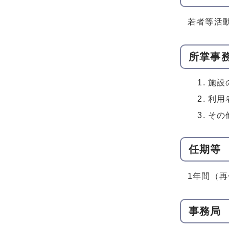
若者等活
所掌事
施設
利用
その
任期等
1年間（
事務局