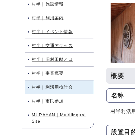
村半｜施設情報
村半｜利用案内
村半｜イベント情報
村半｜交通アクセス
村半｜旧村田邸とは
村半｜事業概要
概要
村半｜利活用検討会
名称
村半｜市民参加
村半利活
MURAHAN｜Multilingual
Site
設置目