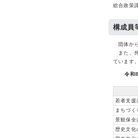
総合政策
構成員
団体から
また、外
ています
令和8年
若者支援
まちづく
景観保全
歴史文化