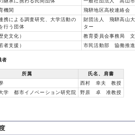
の継承に携わる民間団体
一般社団法人 高山
育機関
飛騨地区高校連絡会
連携による調査研究、大学活動の
財団法人 飛騨高山
を行う団体
ター
歴史文化）
教育委員会事務局 
若者支援）
市民活動部 協働推
識者
所属
氏名、肩書
學
西村 幸夫 教授
大学 都市イノベーション研究院
野原 卓 准教授
度