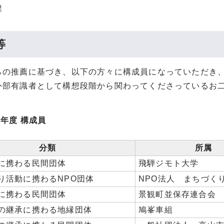
課
等
の推薦に基づき、以下の方々に構成員になっていただき、
部有識者として構想段階から関わってくださっているお二
。
度 構成員
分類
所属
に携わる民間団体
飛騨ジモト大学
り活動に携わるNPO団体
NPO法人 まちづく
に携わる民間団体
景観町並保存連合会
の継承に携わる地縁団体
鳩峯車組