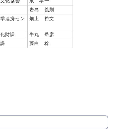
市文化協会
泉 孝一
岩島 義則
大学連携セン
畑上 裕文
文化財課
牛丸 岳彦
進課
藤白 稔