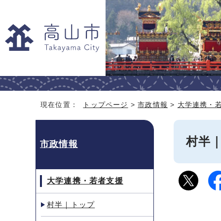
現在位置：
トップページ
>
市政情報
>
大学連携・
村半
市政情報
大学連携・若者支援
村半｜トップ