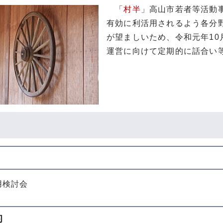
「
村半
」高山市若者等活動
有効に利活用されるよう各分
が望ましいため、令和元年10
運営に向けて定期的に話合い
用検討会
的