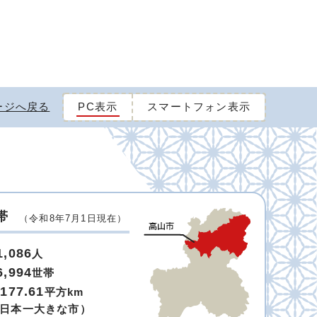
ージへ戻る
PC表示
スマートフォン表示
帯
（令和8年7月1日現在）
1,086
人
6,994
世帯
,177.61
平方km
日本一大きな市）