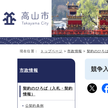
現在位置：
トップページ
>
市政情報
>
契約のひろ
競争
市政情報
契約のひろば（入札・契約
情報）
公契約条例