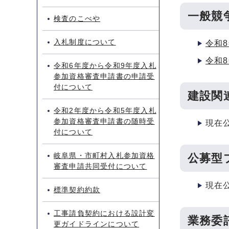
一般競
検査のこべや
入札制度について
令和
令和8
令和6年度から令和9年度入札
参加資格審査申請書の申請受
付について
建設関
令和2年度から令和5年度入札
参加資格審査申請書の随時受
現在
付について
岐阜県・市町村入札参加資格
公募型
審査申請共同受付について
現在
標準契約約款
工事請負契約における設計変
業務委
更ガイドラインについて