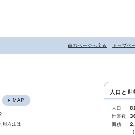
前のページへ戻る
トップペ
人口と世
地
MAP
8
人口
2
3
世帯数
2
利用方法は
面積
（