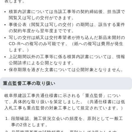
表します。
積算内訳書については当該工事等の契約締結後、担当課で
閲覧又は写しの交付ができます。
事後公表（閲覧又は写しの交付）の期間は、該当する案件
の契約年度から翌年度までです。
写しの交付は紙又は交付希望者が持ち込んだ新品未開封の
CD-Rへの複写のみ可能です。（紙への複写は費用が発生
します。）
上記期間以外の工事等に係る積算内訳書については、情報
公開請求による公開となります。
保存期限を過ぎた文書については公開対象となりません。
重点監督工事の取り扱い
岐阜県建設工事共通仕様書に示される「重点監督」につい
て、具体的な取り扱いを策定しました。（共通仕様書には低
入札工事も重点監督の対象工事として規定されています。）
段階確認、施工状況立会いの頻度を、原則として一般工
事の2倍とします。