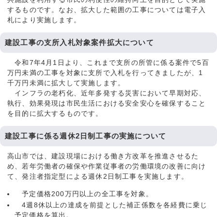
するものです。なお、拡大した範囲の工事については電子入
札により実施します。
建設工事の支所入札対象案件拡大について
令和7年4月1日より、これまで支所の所管に係る案件で5百
万円未満の工事を対象に支所で入札を行ってきましたが、1
千万円未満に拡大して実施します。
インフラの老朽化、近年多発する災害において早期対応、
執行、効果発現は市民生活における安全安心を確保すること
を目的に拡大するものです。
建設工事に係る週休2日制工事の実施について
高山市では、建設現場における働き方改革を推進させるた
め、若年労働者の確保や作業従事者の労働環境の改善に向け
て、発注者指定型による週休2日制工事を実施します。
予定価格200万円以上の全工事を対象。
4週8休以上の達成を前提とした補正係数を各経費に乗じ
予定価格を算出。