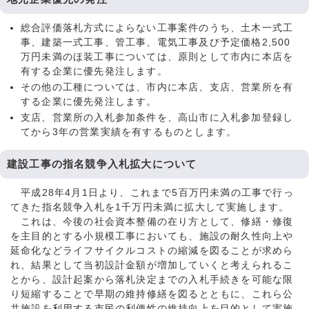
総合評価落札方式によらない工事案件のうち、土木一式工
事、建築一式工事、管工事、電気工事及び予定価格2,500
万円未満のほ装工事については、原則として市内に本店を
有する企業に優先発注します。
その他の工種については、市内に本店、支店、営業所を有
する企業に優先発注します。
支店、営業所の入札参加条件を、高山市に入札参加登録し
てから3年の営業実績を有するものとします。
建設工事の指名競争入札拡大について
平成28年4月1日より、これまで5百万円未満の工事で行っ
てきた指名競争入札を1千万円未満に拡大して実施します。
これは、今後の社会資本整備の在り方として、修繕・修復
を主目的とする小規模工事においても、施設の耐久性向上や
延命化などライフサイクルコストの縮減を図ることが求めら
れ、結果として当初設計金額が増加していくと考えられるこ
とから、設計起案から落札決定までの入札手続きを可能な限
り短縮することで早期の維持修繕を図るとともに、これら公
共施設を利用する市民の利便性の維持向上を目的として実施