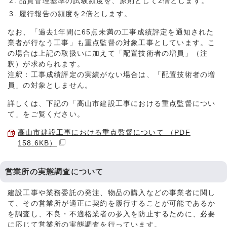
品質管理基準の試験頻度を、原則として2倍とします。
履行報告の頻度を2倍とします。
なお、「過去1年間に65点未満の工事成績評定を通知された
業者が行なう工事」も重点監督の対象工事としています。こ
の場合は上記の取扱いに加えて「配置技術者の増員」（注
釈）が求められます。
注釈：工事成績評定の実績がない場合は、「配置技術者の増
員」の対象としません。
詳しくは、下記の「高山市建設工事における重点監督につい
て」をご覧ください。
高山市建設工事における重点監督について （PDF
158.6KB）
営業所の実態調査について
建設工事や業務委託の発注、物品の購入などの事業者に関し
て、その営業所が適正に契約を履行することが可能であるか
を調査し、不良・不適格業者の参入を防止するために、必要
に応じて営業所の実態調査を行っています。