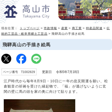
現在位置：
トップページ
>
市政情報
>
産業
>
商工業
>
特産品関連
>
伝
統的工芸品・岐阜県郷土工芸品
> 飛騨高山の手描き絵馬
飛騨高山の手描き絵馬
更新日 令和5年7月18日
ページ番号 T1002829
江戸時代から毎年8月9日・10日に一年の息災開運を願い、松
倉観音の祈祷を受けた縁起物で、「福」が逃げないように玄
関の壁に馬の頭を家の奥に向けて貼ります。