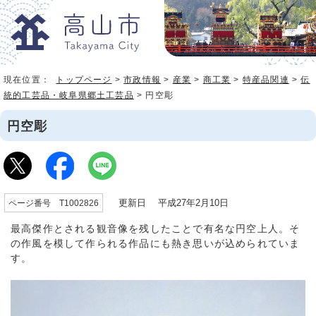
現在位置：
トップページ
>
市政情報
>
産業
>
商工業
>
特産品関連
>
伝
統的工芸品・岐阜県郷土工芸品
> 円空彫
円空彫
更新日 平成27年2月10日
ページ番号 T1002826
最高傑作とされる観音像を残したことで有名な円空上人。そ
の作風を模して作られる作品にも熱き思いが込められていま
す。