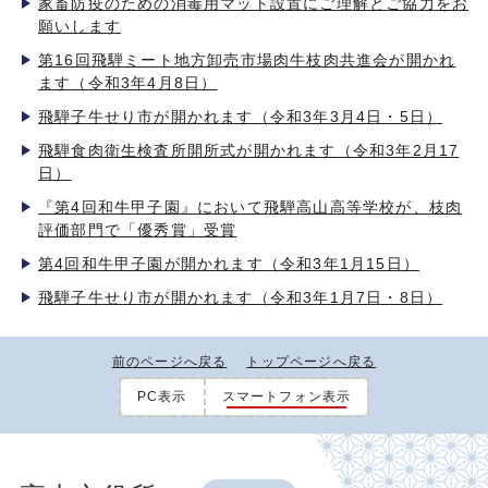
家畜防疫のための消毒用マット設置にご理解とご協力をお
願いします
第16回飛騨ミート地方卸売市場肉牛枝肉共進会が開かれ
ます（令和3年4月8日）
飛騨子牛せり市が開かれます（令和3年3月4日・5日）
飛騨食肉衛生検査所開所式が開かれます（令和3年2月17
日）
『第4回和牛甲子園』において飛騨高山高等学校が、枝肉
評価部門で「優秀賞」受賞
第4回和牛甲子園が開かれます（令和3年1月15日）
飛騨子牛せり市が開かれます（令和3年1月7日・8日）
前のページへ戻る
トップページへ戻る
PC表示
スマートフォン表示