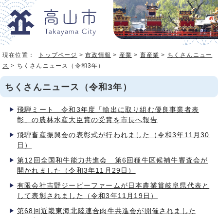
現在位置：
トップページ
>
市政情報
>
産業
>
畜産業
>
ちくさんニュー
ス
> ちくさんニュース（令和3年）
ちくさんニュース（令和3年）
飛騨ミート 令和3年度「輸出に取り組む優良事業者表
彰」の農林水産大臣賞の受賞を市長へ報告
飛騨畜産振興会の表彰式が行われました（令和3年11月30
日）
第12回全国和牛能力共進会 第6回種牛区候補牛審査会が
開かれました（令和3年11月29日）
有限会社吉野ジーピーファームが日本農業賞岐阜県代表と
して表彰されました（令和3年11月19日）
第68回近畿東海北陸連合肉牛共進会が開催されました