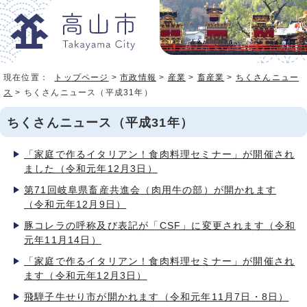
現在位置：
トップページ
>
市政情報
>
産業
>
畜産業
>
ちくさんニュー
ス
> ちくさんニュース（平成31年）
ちくさんニュース（平成31年）
「家庭で作るイタリアン！食肉料理セミナー」が開催され
ました（令和元年12月3日）
第71回岐阜県畜産共進会（肉用牛の部）が開かれます
（令和元年12月9日）
豚コレラの呼称及び表記が「CSF」に変更されます（令和
元年11月14日）
「家庭で作るイタリアン！食肉料理セミナー」が開催され
ます（令和元年12月3日）
飛騨子牛せり市が開かれます（令和元年11月7日・8日）