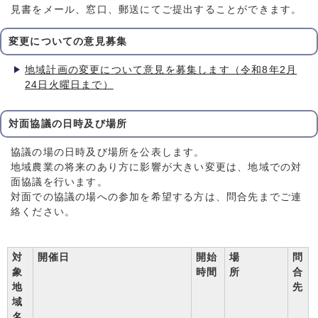
見書をメール、窓口、郵送にてご提出することができます。
変更についての意見募集
地域計画の変更について意見を募集します（令和8年2月
24日火曜日まで）
対面協議の日時及び場所
協議の場の日時及び場所を公表します。
地域農業の将来のあり方に影響が大きい変更は、地域での対
面協議を行います。
対面での協議の場への参加を希望する方は、問合先までご連
絡ください。
対
開催日
開始
場
問
象
時間
所
合
地
先
域
名