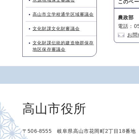
水源地域保全審議会
このペ
高山市立学校通学区域審議会
農政部
電話：05
文化財課文化財審議会
お問
文化財課伝統的建造物群保存
地区保存審議会
高山市役所
〒506-8555 岐阜県高山市花岡町2丁目18番