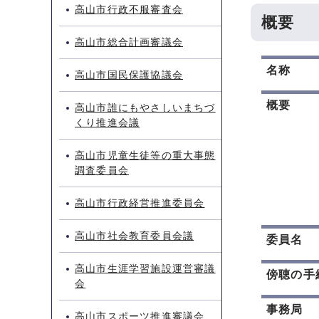
高山市行政不服審査会
概要
高山市総合計画審議会
名称
高山市国民保護協議会
概要
高山市誰にもやさしいまちづ
くり推進会議
高山市児童生徒等の重大事態
調査委員会
高山市行政経営推進委員会
高山市社会教育委員会議
委員名
高山市生涯学習施設運営審議
傍聴の手
会
事務局
高山市スポーツ推進審議会