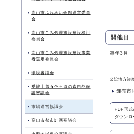
高山市ふれあい会館運営委員
会
高山市ごみ処理施設建設検討
開催日
委員会
高山市ごみ処理施設建設事業
毎年3月
者選定委員会
環境審議会
公設地方卸
乗鞍山麓五色ヶ原の森自然保
卸売市
護審議会
市場運営協議会
PDF形
ダウンロ
高山市都市計画審議会