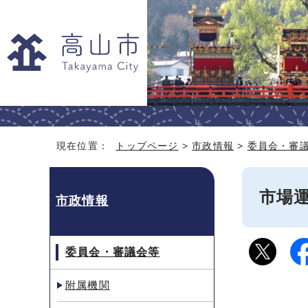
現在位置：
トップページ
>
市政情報
>
委員会・審
市場
市政情報
委員会・審議会等
附属機関