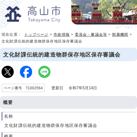
現在位置：
トップページ
>
市政情報
>
委員会・審議会等
>
附属機関
>
文化財課伝統的建造物群保存地区保存審議会
文化財課伝統的建造物群保存地区保存審議会
更新日 令和7年5月14日
ページ番号 T1002564
概要
名称
文化財課伝統的建造物群保存地区保存審議会
概要