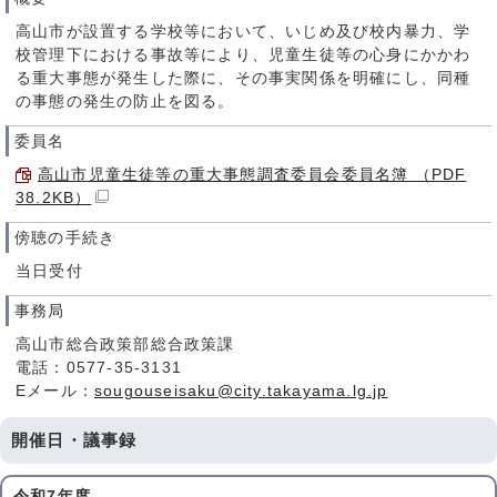
高山市が設置する学校等において、いじめ及び校内暴力、学
校管理下における事故等により、児童生徒等の心身にかかわ
る重大事態が発生した際に、その事実関係を明確にし、同種
の事態の発生の防止を図る。
委員名
高山市児童生徒等の重大事態調査委員会委員名簿 （PDF
38.2KB）
傍聴の手続き
当日受付
事務局
高山市総合政策部総合政策課
電話：0577-35-3131
Eメール：
sougouseisaku@city.takayama.lg.jp
開催日・議事録
令和7年度