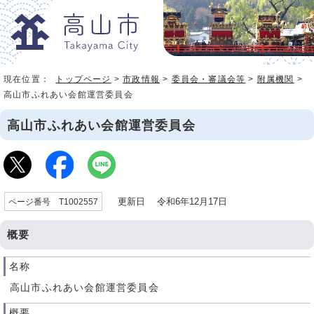
現在位置：
トップページ
>
市政情報
>
委員会・審議会等
>
附属機関
>
高山市ふれあい会館運営委員会
高山市ふれあい会館運営委員会
更新日 令和6年12月17日
ページ番号 T1002557
概要
名称
高山市ふれあい会館運営委員会
概要