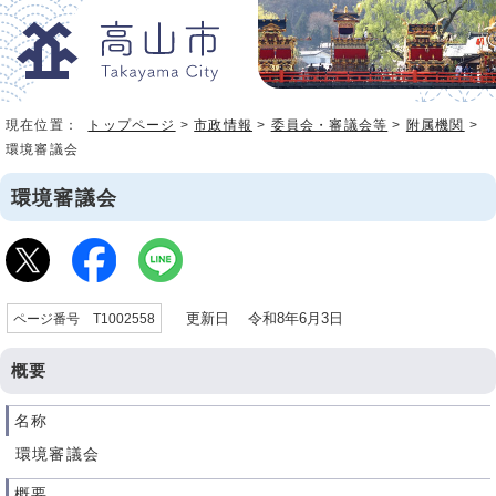
現在位置：
トップページ
>
市政情報
>
委員会・審議会等
>
附属機関
>
環境審議会
環境審議会
更新日 令和8年6月3日
ページ番号 T1002558
概要
名称
環境審議会
概要