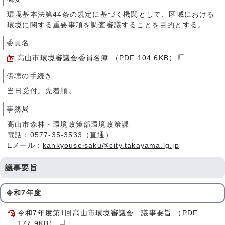
環境基本法第44条の規定に基づく機関として、区域における
環境に関する重要事項を調査審議することを目的とする。
委員名
高山市環境審議会委員名簿 （PDF 104.6KB）
傍聴の手続き
当日受付。先着順。
事務局
高山市森林・環境政策部環境政策課
電話：0577-35-3533（直通）
Eメール：
kankyouseisaku@city.takayama.lg.jp
議事要旨
令和7年度
令和7年度第1回高山市環境審議会 議事要旨 （PDF
177.9KB）