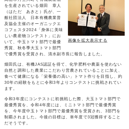
を生産されている畑田 章人
（はただ あきと）氏が、一
般社団法人 日本有機農業普
及協会主催のオーガニックエ
コフェスタ2024「身体に美味
しい農産物コンテスト」にお
画像を拡大表示する
いて、中玉トマト部門で最優
秀賞、秋冬季大玉トマト部門
で優秀賞を受賞され、清水副市長に報告しました。
畑田氏は、有機JAS認証を得て、化学肥料や農薬を使わない
自然と調和した農業にこだわり営農されていることに加え、
食べて健康になる「栄養価の高い」トマト作りを目指し、約
30年の経験をもとに令和3年よりコンテストに挑戦されてい
ます。
令和3年度にコンテストに初挑戦した際、大玉トマト部門で
最優秀賞を、令和4年度には、ミニトマト部門で最優秀賞
を、今年度中玉トマト部門で最優秀賞を受賞され、3部門を
制覇されました。今後の目標は、単年度で3冠獲得すること
だそうです。