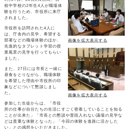
枝中学校の2年生4人が職場体
験を行うため、市役所に来庁
されました。
市役所を訪問された4人に
は、庁舎内の見学、希望する
部署などの職場体験のほか、
画像を拡大表示する
先進的なタブレット学習の授
業風景の見学を行ってもらい
ました。
また、27日には市長と一緒に
昼食をとりながら、職場体験
を希望した理由や市役所の印
象などについて懇談しまし
た。
画像を拡大表示する
参加した生徒からは、「市役
所の仕事が自分たちの生活にすごく密着していることを知る
ことが出来た」「市長との懇談や普段入れない議場の見学な
どは貴重な体験となった」「今回の体験を進路に活かした
い」との感想をいただきました。