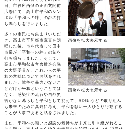
日、市役所西側の正面玄関前
広場にて、高山市平和のシン
ボル「平和への絆」の鉦の打
ち鳴らしを行いました。
多くの市民にお集まりいただ
き、高山市平和都市宣言を朗
画像を拡大表示する
唱した後、市を代表して田中
市長が「平和への絆」の鉦を
打ち鳴らしました。そして、
高山市平和都市宣言推進会議
の大野委員が、これからの平
和の意味についてお話をされ
ました。戦争や暴力がないこ
とだけが平和ということでは
画像を拡大表示する
なく、感染症の流行や自然災
害がない暮らしも平和として捉えて、SDGsなどの取り組み
も未来のために真剣に考え、平和を願い一人ひとり行動する
ことが大事であると話をされました。
また、平和への願いと感謝の気持ちが未来に引き継がれるこ