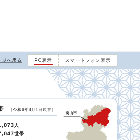
ージへ戻る
PC表示
スマートフォン表示
帯
（令和8年8月1日現在）
1,073
人
7,047
世帯