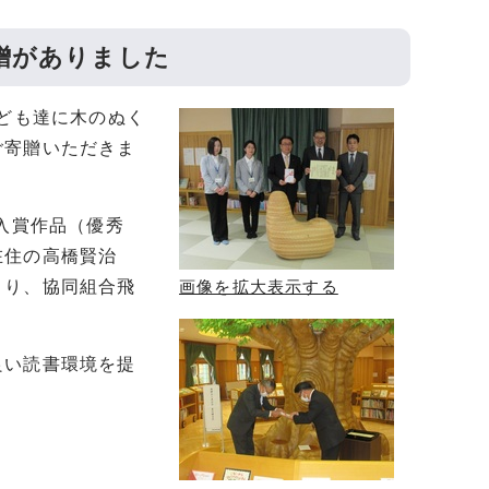
贈がありました
子ども達に木のぬく
ご寄贈いただきま
入賞作品（優秀
在住の高橋賢治
より、協同組合飛
画像を拡大表示する
良い読書環境を提
。