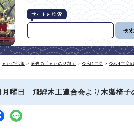
サイト内検索
>
まちの話題
>
過去の「まちの話題」
>
令和4年度
>
令和4年度
9日月曜日 飛騨木工連合会より木製椅