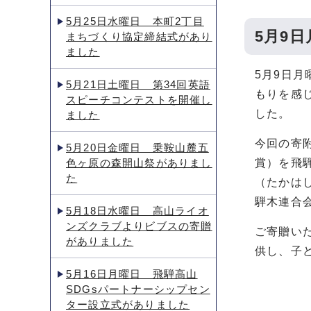
5月25日水曜日 本町2丁目
5月9
まちづくり協定締結式があり
ました
5月9日
5月21日土曜日 第34回英語
もりを感
スピーチコンテストを開催し
した。
ました
今回の寄
5月20日金曜日 乗鞍山麓五
色ヶ原の森開山祭がありまし
賞）を飛
た
（たかは
騨木連合
5月18日水曜日 高山ライオ
ンズクラブよりビブスの寄贈
ご寄贈い
がありました
供し、子
5月16日月曜日 飛騨高山
SDGsパートナーシップセン
ター設立式がありました