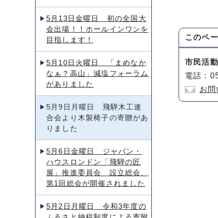
5月13日金曜日 初の全国大
会出場！！ホールインワンを
このペ
目指します！
市民活
5月10日火曜日 「まめなか
なぁ？高山」減塩フォーラム
電話：05
がありました
お問
5月9日月曜日 飛騨木工連
合会より木製椅子の寄贈があ
りました
5月6日金曜日 ジャパン・
ハウスロンドン「飛騨の匠
展」推進委員会 設立総会、
第1回総会が開催されました
5月2日月曜日 令和3年度の
ふるさと納税制度による寄附