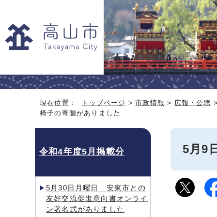
現在位置：
トップページ
>
市政情報
>
広報・公聴
椅子の寄贈がありました
5月
令和4年度5月掲載分
5月30日月曜日 安東市との
友好交流促進意向書オンライ
ン署名式がありました