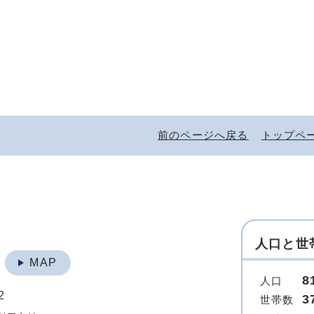
前のページへ戻る
トップペ
人口と世
地
MAP
8
人口
2
3
世帯数