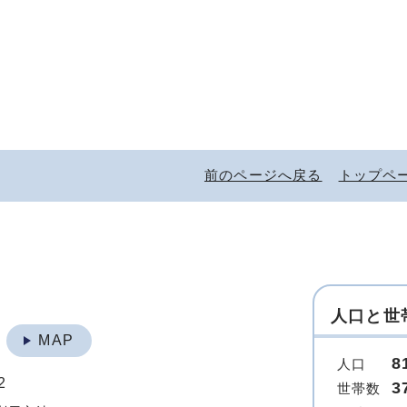
前のページへ戻る
トップペ
人口と世
地
MAP
8
人口
2
3
世帯数