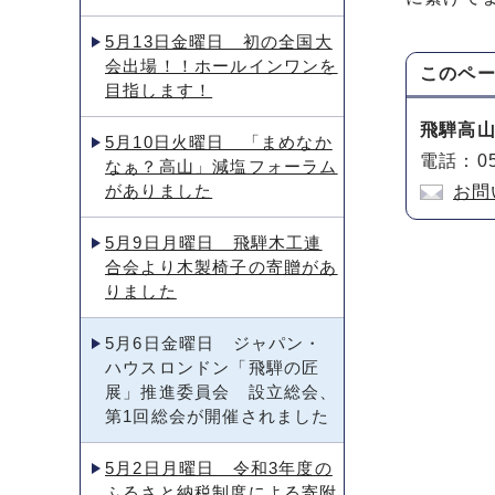
5月13日金曜日 初の全国大
会出場！！ホールインワンを
このペ
目指します！
飛騨高
5月10日火曜日 「まめなか
電話：05
なぁ？高山」減塩フォーラム
がありました
お問
5月9日月曜日 飛騨木工連
合会より木製椅子の寄贈があ
りました
5月6日金曜日 ジャパン・
ハウスロンドン「飛騨の匠
展」推進委員会 設立総会、
第1回総会が開催されました
5月2日月曜日 令和3年度の
ふるさと納税制度による寄附