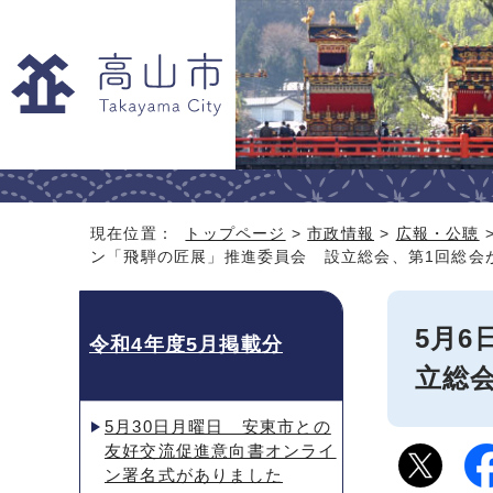
現在位置：
トップページ
>
市政情報
>
広報・公聴
ン「飛騨の匠展」推進委員会 設立総会、第1回総会
5月
令和4年度5月掲載分
立総
5月30日月曜日 安東市との
友好交流促進意向書オンライ
ン署名式がありました