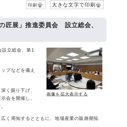
大きな文字で印刷
印刷
の匠展」推進委員会 設立総会、
会設立総会、第1
ョップなどを備え
を深く掘り下げ、
画像を拡大表示する
展示会を開催し、
す。
を広く周知するとともに、地場産業の販路開拓