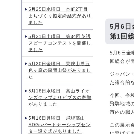
5月25日水曜日 本町2丁目
まちづくり協定締結式があり
ました
5月6
第1回
5月21日土曜日 第34回英語
スピーチコンテストを開催し
ました
5月6日
回総会が
5月20日金曜日 乗鞍山麓五
色ヶ原の森開山祭がありまし
ジャパン
た
た複合的
5月18日水曜日 高山ライオ
今回、令
ンズクラブよりビブスの寄贈
飛騨地域
がありました
市内の職
5月16日月曜日 飛騨高山
SDGsパートナーシップセン
この展示
ター設立式がありました
に繋げて