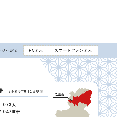
ージへ戻る
PC表示
スマートフォン表示
帯
（令和8年8月1日現在）
1,073
人
7,047
世帯