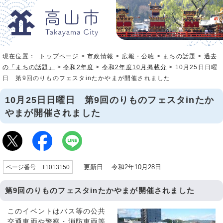
現在位置：
トップページ
>
市政情報
>
広報・公聴
>
まちの話題
>
過去
の「まちの話題」
>
令和2年度
>
令和2年度10月掲載分
> 10月25日日曜
日 第9回のりものフェスタinたかやまが開催されました
10月25日日曜日 第9回のりものフェスタinたか
やまが開催されました
更新日 令和2年10月28日
ページ番号 T1013150
第9回のりものフェスタinたかやまが開催されました
このイベントはバス等の公共
交通車両や警察・消防車両等