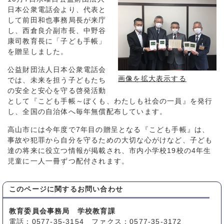
日本公衆電話会より、代表と
して前田和也事務局長が来庁
し、西倉良介副市長、中野谷
康司教育長に「子ども手帳」
を贈呈しました。
公益財団法人日本公衆電話会
画像を拡大表示する
では、未来を担う子どもたち
の安全と安心を守る啓発活動
として『こども手帳～ぼくも、わたしも社会の一員』を発行
し、全国の自治体へ毎年無償配布しています。
高山市には今年度で7年目の贈呈となる『こども手帳』は、
事故や犯罪から自分を守るための大切な心がけなど、子ども
達の将来に役立つ情報が掲載され、市内小学校19校の4年生
児童に一人一冊ずつ配付されます。
このページに関する
お問い合わせ
教育委員会事務局 学校教育課
電話：0577-35-3154 ファクス：0577-35-3172