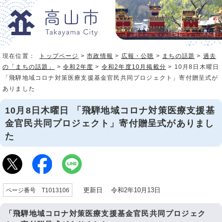
現在位置：
トップページ
>
市政情報
>
広報・公聴
>
まちの話題
>
過去
の「まちの話題」
>
令和2年度
>
令和2年度10月掲載分
> 10月8日木曜日
「飛騨地域コロナ対策医療支援基金官民共同プロジェクト」寄付贈呈式が
ありました
10月8日木曜日 「飛騨地域コロナ対策医療支援基
金官民共同プロジェクト」寄付贈呈式がありまし
た
更新日 令和2年10月13日
ページ番号 T1013106
「飛騨地域コロナ対策医療支援基金官民共同プロジェク