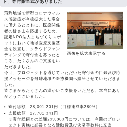
ト」寄付贈呈式がありました
飛騨地域で新型コロナウィル
ス感染症が今後拡大した場合
に備えるとともに、医療関係
者の皆さまを応援するため、
認定NPO法人まちづくりスポ
ットにおいて地域医療支援基
金を設置し、クラウドファン
画像を拡大表示する
ディングで寄付金を募ったと
ころ、たくさんのご支援をい
ただきました。
今回、プロジェクトを通じていただいた寄付金の目録及び応
援メッセージを飛騨地域の医療機関へ贈呈させていただきま
した。
皆さまからたくさんの温かいご支援をいただき、本当にあり
がとうございました。
寄付総額 28,001,201円（目標達成率280%）
支援総額 27,701,341円
※寄付総額との差額299,860円については、今回のプロジ
ェクト実施に必要となる活動費及び決済手数料に充当