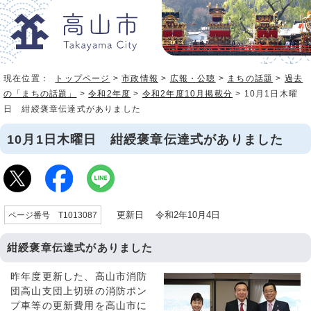
現在位置：
トップページ
>
市政情報
>
広報・公聴
>
まちの話題
>
過去
の「まちの話題」
>
令和2年度
>
令和2年度10月掲載分
> 10月1日木曜
日 紺綬褒章伝達式がありました
10月1日木曜日 紺綬褒章伝達式がありました
更新日 令和2年10月4日
ページ番号 T1013087
紺綬褒章伝達式がありました
昨年度更新した、高山市消防
団高山支団上切班の消防ポン
プ車等の更新費用を高山市に