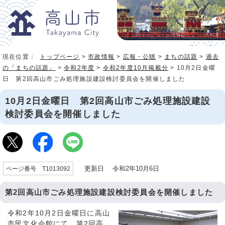
現在位置：
トップページ
>
市政情報
>
広報・公聴
>
まちの話題
>
過去
の「まちの話題」
>
令和2年度
>
令和2年度10月掲載分
> 10月2日金曜
日 第2回高山市ごみ処理施設建設検討委員会を開催しました
10月2日金曜日 第2回高山市ごみ処理施設建設
検討委員会を開催しました
更新日 令和2年10月6日
ページ番号 T1013092
第2回高山市ごみ処理施設建設検討委員会を開催しました
令和2年10月2日金曜日に高山
市民文化会館にて、第2回高