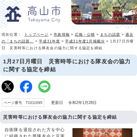
現在位置：
トップページ
>
市政情報
>
広報・公聴
>
まちの話題
>
過去
の「まちの話題」
>
平成31年度
>
平成31年度1月掲載分
> 1月27日月曜
日 災害時等における隊友会の協力に関する協定を締結
1月27日月曜日 災害時等における隊友会の協力
に関する協定を締結
更新日 令和2年1月28日
ページ番号 T1011695
災害時等における隊友会の協力に関する協定を締結
自衛隊を退役された方を中心
に組織された県隊友会と災害