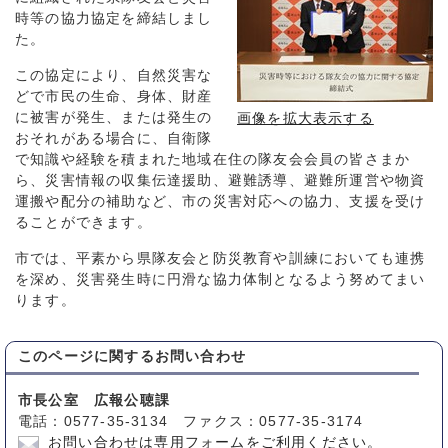
時等の協力協定を締結しまし
た。
この協定により、自然災害な
どで市民の生命、身体、財産
に被害が発生、または発生の
画像を拡大表示する
おそれがある場合に、自衛隊
で知識や経験を積まれた地域在住の隊友会会員の皆さまか
ら、災害情報の収集伝達援助、避難誘導、避難所運営や物資
運搬や配分の補助など、市の災害対応への協力、支援を受け
ることができます。
市では、平素から県隊友会と防災教育や訓練においても連携
を深め、災害発生時に円滑な協力体制となるよう努めてまい
ります。
このページに関する
お問い合わせ
市長公室 広報公聴課
電話：0577-35-3134 ファクス：0577-35-3174
お問い合わせは専用フォームをご利用ください。