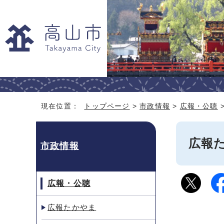
現在位置：
トップページ
>
市政情報
>
広報・公聴
広報た
市政情報
広報・公聴
広報たかやま