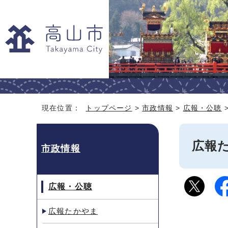
現在位置：
トップページ
>
市政情報
>
広報・公聴
広報た
市政情報
広報・公聴
広報たかやま