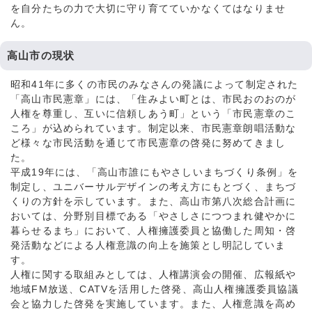
を自分たちの力で大切に守り育てていかなくてはなりませ
ん。
高山市の現状
昭和41年に多くの市民のみなさんの発議によって制定された
「高山市民憲章」には、「住みよい町とは、市民おのおのが
人権を尊重し、互いに信頼しあう町」という「市民憲章のこ
ころ」が込められています。制定以来、市民憲章朗唱活動な
ど様々な市民活動を通じて市民憲章の啓発に努めてきまし
た。
平成19年には、「高山市誰にもやさしいまちづくり条例」を
制定し、ユニバーサルデザインの考え方にもとづく、まちづ
くりの方針を示しています。また、高山市第八次総合計画に
おいては、分野別目標である「やさしさにつつまれ健やかに
暮らせるまち」において、人権擁護委員と協働した周知・啓
発活動などによる人権意識の向上を施策とし明記していま
す。
人権に関する取組みとしては、人権講演会の開催、広報紙や
地域FM放送、CATVを活用した啓発、高山人権擁護委員協議
会と協力した啓発を実施しています。また、人権意識を高め