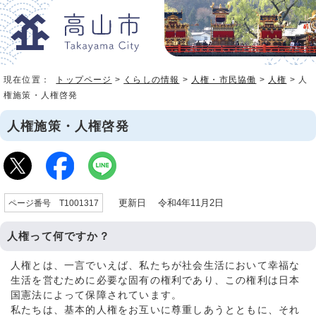
現在位置：
トップページ
>
くらしの情報
>
人権・市民協働
>
人権
> 人
権施策・人権啓発
人権施策・人権啓発
更新日 令和4年11月2日
ページ番号 T1001317
人権って何ですか？
人権とは、一言でいえば、私たちが社会生活において幸福な
生活を営むために必要な固有の権利であり、この権利は日本
国憲法によって保障されています。
私たちは、基本的人権をお互いに尊重しあうとともに、それ