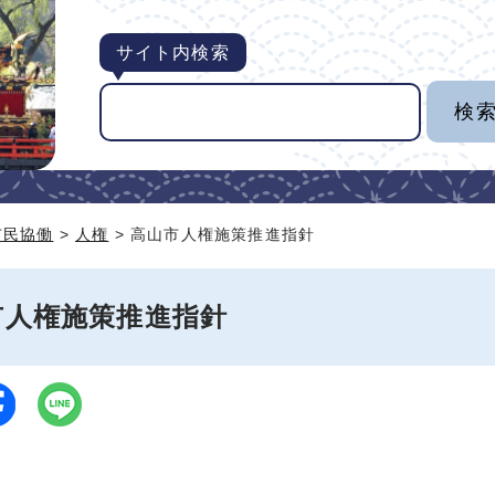
サイト内検索
市民協働
>
人権
> 高山市人権施策推進指針
市人権施策推進指針