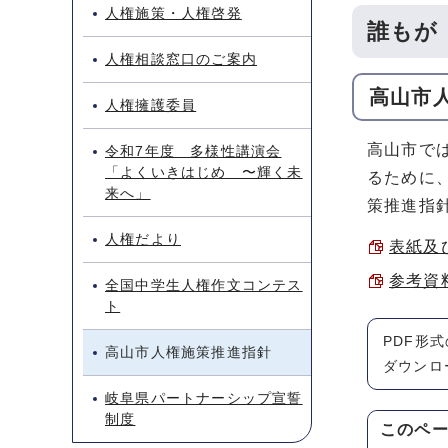
人権施策・人権啓発
誰もが
人権相談窓口のご案内
高山市
人権擁護委員
高山市で
令和7年度 多様性講演会
「よくいきはじめ 〜輝く未
るために
来へ」
策推進指
人権だより
表紙及び
参考資料
全国中学生人権作文コンテス
ト
PDF形
高山市人権施策推進指針
ダウンロ
岐阜県パートナーシップ宣誓
制度
このペ