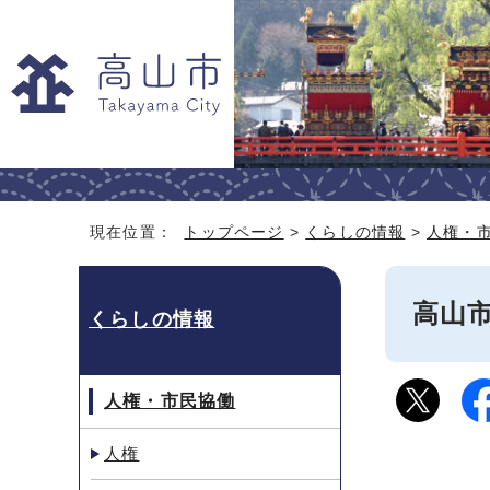
現在位置：
トップページ
>
くらしの情報
>
人権・
高山
くらしの情報
人権・市民協働
人権