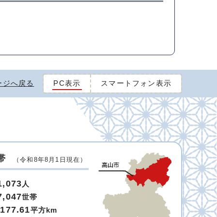
ージへ戻る
PC表示
スマートフォン表示
帯
（令和8年8月1日現在）
1,073
人
7,047
世帯
,177.61
平方km