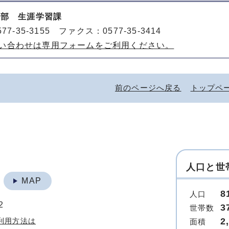
動部 生涯学習課
77-35-3155 ファクス：0577-35-3414
い合わせは専用フォームをご利用ください。
前のページへ戻る
トップペ
人口と世
地
MAP
8
人口
2
3
世帯数
2
利用方法は
面積