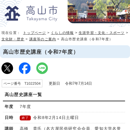
現在位置：
トップページ
>
くらしの情報
>
生涯学習・文化・スポーツ
>
文化財・歴史
>
講座等のご案内
> 高山市歴史講座（令和7年度）
高山市歴史講座（令和7年度）
更新日 令和7年7月14日
ページ番号 T1022504
高山歴史講座一覧
7
年度
令和8年2月14日土曜日
終了
高橋 貴氏（名古屋民俗研究会会員、愛知大学名誉