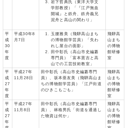
岩下哲典氏（東洋大学文
学部教授）「『江戸無血
開城』と鉄舟、鉄舟義兄
泥舟と高山の関わり」
平
平成30年8
玉腰雅美（飛騨高山まち
飛騨高
成
月7日
の博物館学芸員）「失わ
山まち
30
れし屋台の面影」
の博物
年
田中彰氏（高山市史編纂
館研修
度
専門員）「富本憲吉と高
室
山での工芸技術教室」
平
平成27年
田中彰氏（高山市史編纂専門
飛騨高
成
11月28日
員）、坂本亜友美（飛騨高山ま
山まち
27
ちの博物館学芸員）「江戸街道
の博物
年
のひきこもごも」
館研修
度
室
平
平成27年
田中彰氏（高山市史編纂専門
飛騨高
成
11月8日
員）、林格男氏「街道を通過し
山まち
27
た物資は何か」
の博物
年
館研修
度
室