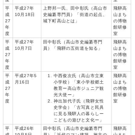
平
平成27年
上野邦一氏、田中彰氏（高山市
飛騨高
成
10月18日
史編纂専門員）「街道の起点、
山まち
27
城下町高山とは」
の博物
年
館研修
度
室
平
平成27年
田中彰氏（高山市史編纂専門
飛騨高
成
10月7日
員）「飛騨の五街道を知る」
山まち
27
の博物
年
館研修
度
室
平
平成27年5
中西俊次氏（高山市立東
飛騨高
成
月16日
小学校）「東小学校郷土
山まち
27
教育ー高山市ジュニア観
の博物
年
光大使ー」
館研修
度
神出加代子氏（飛騨女性
室
史学会）「古写真と民具
に見る飛騨人の暮らしー
こどもの遊びと文化ー」
平
平成26年
田中彰氏（高山市史編纂専門
飛騨高
成
10月5日
員）「近代ロマン建築、施主の
山まち