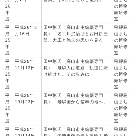
26
の博物
年
館研修
度
室
平
平成26年3
田中彰氏（高山市史編纂専門
飛騨高
成
月16日
員）「名工川尻治助と西田伊三
山まち
25
郎、大工と施主の思いを見る」
の博物
年
館研修
度
室
平
平成25年
田中彰氏（高山市史編纂専門
飛騨高
成
11月13日
員）「飛騨人は道路、軌道に賭
山まち
25
け続けた。その歩みは」
の博物
年
館研修
度
室
平
平成25年
田中彰氏（高山市史編纂専門
飛騨高
成
10月23日
員）「飛騨国から信奉の地へ」
山まち
25
の博物
年
館研修
度
室
平
平成25年
田中彰氏（高山市史編纂専門
飛騨高
成
10月14日
員）「伊能忠敬の夢と冒険を飛
山まち