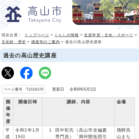
現在位置：
トップページ
>
くらしの情報
>
生涯学習・文化・スポーツ
>
文化財・歴史
>
講座等のご案内
> 過去の高山歴史講座
過去の高山歴史講座
更新日 令和8年6月1日
ページ番号 T1016376
開
開催日時
講師、内容
会場
催
年
度
平
令和2年1月
田中彰氏（高山市史編纂
飛騨高
成
19日
専門員）「満州開拓団引
山まち