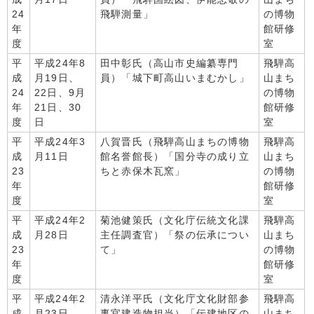
24
飛騨測量」
の博物
年
館研修
度
室
平
平成24年8
田中彰氏（高山市史編纂専門
飛騨高
成
月19日、
員）「城下町高山いまむかし」
山まち
24
22日、9月
の博物
年
21日、30
館研修
度
日
室
平
平成24年3
八賀晋氏（飛騨高山まちの博物
飛騨高
成
月11日
館名誉館長）「国分寺の成り立
山まち
23
ちと赤保木瓦窯」
の博物
年
館研修
度
室
平
平成24年2
菊池健策氏（文化庁伝統文化課
飛騨高
成
月28日
主任調査官）「祭の伝承につい
山まち
23
て」
の博物
年
館研修
度
室
平
平成24年2
清永洋平氏（文化庁文化財部参
飛騨高
成
月23日
事官建造物担当）「伝建地区の
山まち