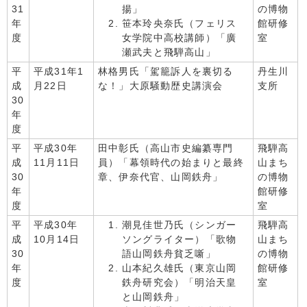
31
揚」
の博物
年
笹本玲央奈氏（フェリス
館研修
度
女学院中高校講師）「廣
室
瀬武夫と飛騨高山」
平
平成31年1
林格男氏「駕籠訴人を裏切る
丹生川
成
月22日
な！」大原騒動歴史講演会
支所
30
年
度
平
平成30年
田中彰氏（高山市史編纂専門
飛騨高
成
11月11日
員）「幕領時代の始まりと最終
山まち
30
章、伊奈代官、山岡鉄舟」
の博物
年
館研修
度
室
平
平成30年
潮見佳世乃氏（シンガー
飛騨高
成
10月14日
ソングライター）「歌物
山まち
30
語山岡鉄舟貧乏噺」
の博物
年
山本紀久雄氏（東京山岡
館研修
度
鉄舟研究会）「明治天皇
室
と山岡鉄舟」