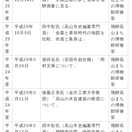
25
騨測量に見る」
の博物
年
館研修
度
室
平
平成25年
田中彰氏（高山市史編纂専門
飛騨高
成
10月5日
員）「金森と幕領時代の地図を
山まち
25
比較、街道と集落は」
の博物
年
館研修
度
室
平
平成25年3
堀祥岳氏（安国寺副住職）「岡
飛騨高
成
月24日
村文庫について」
山まち
24
の博物
年
館研修
度
室
平
平成25年3
後藤正美氏（金沢工業大学教
飛騨高
成
月11日
授）「高山の木造建築の耐震に
山まち
24
ついて」
の博物
年
館研修
度
室
平
平成25年2
田中彰氏（高山市史編纂専門
飛騨高
成
月17日
員）「飛騨国絵図、伊能忠敬の
山まち