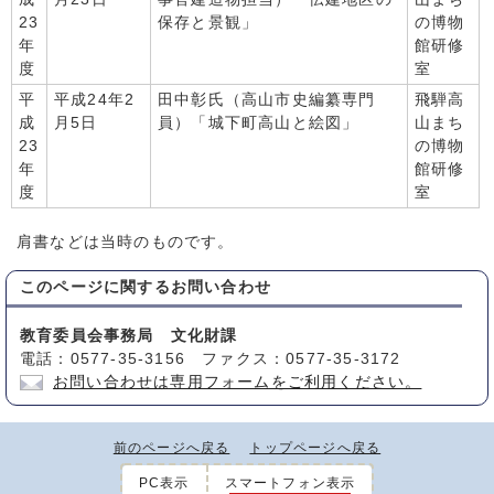
23
保存と景観」
の博物
年
館研修
度
室
平
平成24年2
田中彰氏（高山市史編纂専門
飛騨高
成
月5日
員）「城下町高山と絵図」
山まち
23
の博物
年
館研修
度
室
肩書などは当時のものです。
このページに関する
お問い合わせ
教育委員会事務局 文化財課
電話：0577-35-3156 ファクス：0577-35-3172
お問い合わせは専用フォームをご利用ください。
前のページへ戻る
トップページへ戻る
PC表示
スマートフォン表示