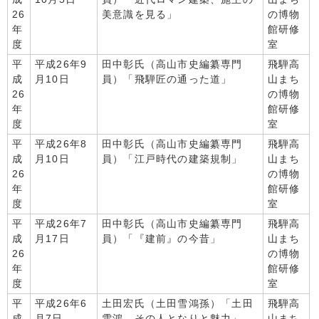
26
美意識を見る」
の博物
年
館研修
度
室
平
平成26年9
田中彰氏（高山市史編纂専門
飛騨高
成
月10日
員）「飛騨匠の通った道」
山まち
26
の博物
年
館研修
度
室
平
平成26年8
田中彰氏（高山市史編纂専門
飛騨高
成
月10日
員）「江戸時代の建築規制」
山まち
26
の博物
年
館研修
度
室
平
平成26年7
田中彰氏（高山市史編纂専門
飛騨高
成
月17日
員）「『建前』の今昔」
山まち
26
の博物
年
館研修
度
室
平
平成26年6
土田宏氏（土田雪鴻孫）「土田
飛騨高
成
月7日
雪鴻、その人となりと魅力」
山まち