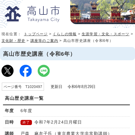
現在位置：
トップページ
>
くらしの情報
>
生涯学習・文化・スポーツ
>
文化財・歴史
>
講座等のご案内
> 高山市歴史講座（令和6年）
高山市歴史講座（令和6年）
更新日 令和6年8月29日
ページ番号 T1020497
高山歴史講座一覧
6
年度
令和7年2月24日月曜日
終了
戸森 麻衣子氏（東京農業大学非常勤講師）