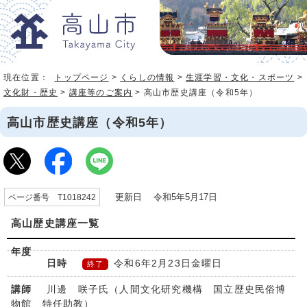
現在位置：
トップページ
>
くらしの情報
>
生涯学習・文化・スポーツ
>
文化財・歴史
>
講座等のご案内
> 高山市歴史講座（令和5年）
高山市歴史講座（令和5年）
更新日 令和5年5月17日
ページ番号 T1018242
高山歴史講座一覧
令和6年2月23日金曜日
終了
川邊 咲子氏（人間文化研究機構 国立歴史民俗博
物館 特任助教）