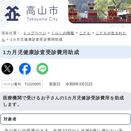
現在位置：
トップページ
>
くらしの情報
>
こども
>
こどもが生まれた
ら
> 1カ月児健康診査受診費用助成
1カ月児健康診査受診費用助成
更新日 令和8年3月31日
ページ番号 T1020065
医療機関で受けるお子さんの1カ月児健診受診費用を助成
します。
対象者
高山市に住民票のある、生後27日から生後6週に満たない乳