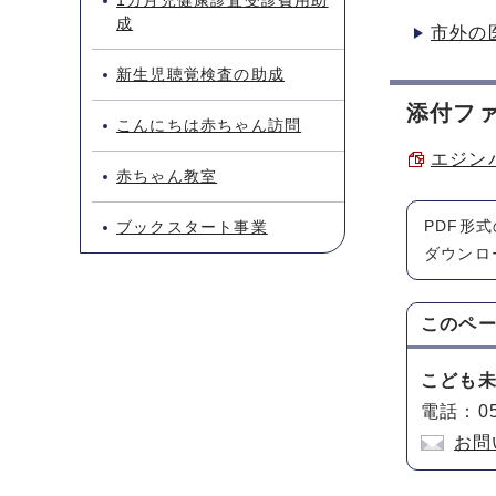
1カ月児健康診査受診費用助
成
市外の
新生児聴覚検査の助成
添付フ
こんにちは赤ちゃん訪問
エジンバ
赤ちゃん教室
PDF形
ブックスタート事業
ダウンロ
このペ
こども
電話：05
お問