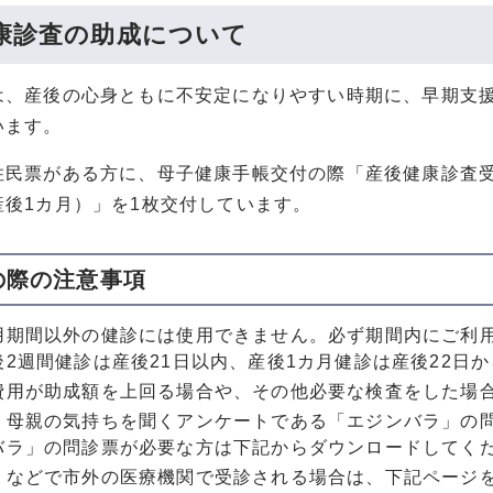
康診査の助成について
は、産後の心身ともに不安定になりやすい時期に、早期支
います。
住民票がある方に、母子健康手帳交付の際「産後健康診査受
産後1カ月）」を1枚交付しています。
の際の注意事項
用期間以外の健診には使用できません。必ず期間内にご利
後2週間健診は産後21日以内、産後1カ月健診は産後22日か
費用が助成額を上回る場合や、その他必要な検査をした場
、母親の気持ちを聞くアンケートである「エジンバラ」の
バラ」の問診票が必要な方は下記からダウンロードしてく
りなどで市外の医療機関で受診される場合は、下記ページ