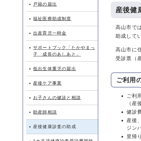
戸籍の届出
産後健
福祉医療助成制度
高山市で
出産育児一時金
助成して
サポートブック「たかやまっ
高山市に
子 成長のあしあと」
受診票（
低出生体重児の届出
ご利用
産後ケア事業
ご利
お子さんの健診と相談
（産
健診
助産師相談
産後
産後健康診査の助成
ジン
里帰