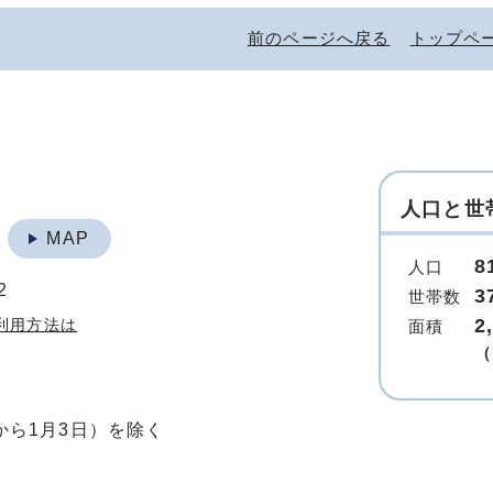
前のページへ戻る
トップペ
人口と世
地
MAP
8
人口
2
3
世帯数
2
利用方法は
面積
（
から1月3日）を除く