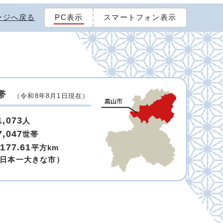
ージへ戻る
PC表示
スマートフォン表示
帯
（令和8年8月1日現在）
1,073
人
7,047
世帯
,177.61
平方km
日本一大きな市）