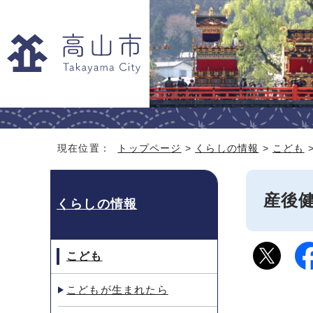
現在位置：
トップページ
>
くらしの情報
>
こども
産後
くらしの情報
こども
こどもが生まれたら