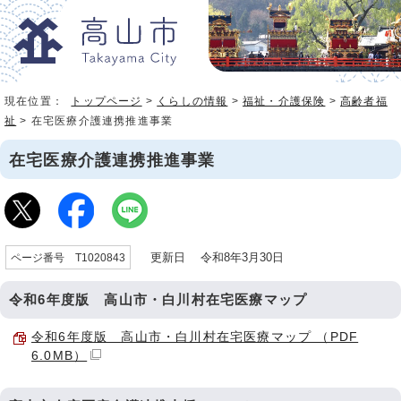
現在位置：
トップページ
>
くらしの情報
>
福祉・介護保険
>
高齢者福
祉
> 在宅医療介護連携推進事業
在宅医療介護連携推進事業
更新日 令和8年3月30日
ページ番号 T1020843
令和6年度版 高山市・白川村在宅医療マップ
令和6年度版 高山市・白川村在宅医療マップ （PDF
6.0MB）