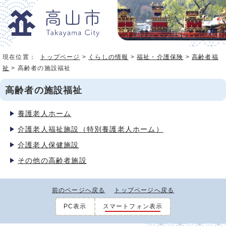
現在位置：
トップページ
>
くらしの情報
>
福祉・介護保険
>
高齢者福
祉
> 高齢者の施設福祉
高齢者の施設福祉
養護老人ホーム
介護老人福祉施設（特別養護老人ホーム）
介護老人保健施設
その他の高齢者施設
前のページへ戻る
トップページへ戻る
PC表示
スマートフォン表示