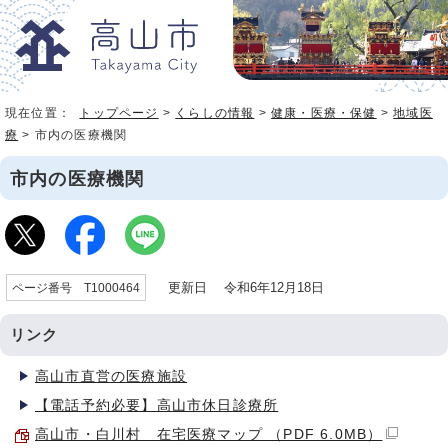
現在位置：
トップページ
>
くらしの情報
>
健康・医療・保健
>
地域医
療
> 市内の医療機関
市内の医療機関
更新日 令和6年12月18日
ページ番号 T1000464
リンク
高山市直営の医療施設
【電話予約必要】高山市休日診療所
高山市・白川村 在宅医療マップ （PDF 6.0MB）