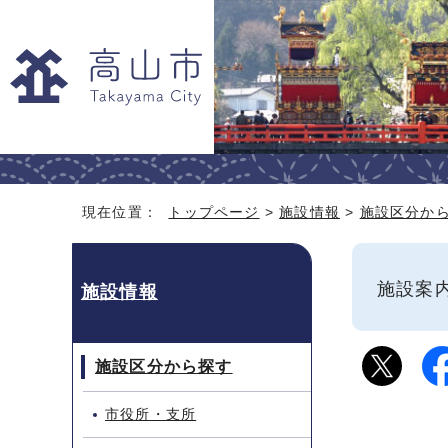
現在位置：
トップページ
>
施設情報
>
施設区分か
施設
施設情報
施設区分から探す
市役所・支所