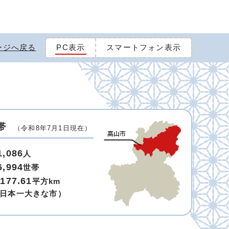
ージへ戻る
PC表示
スマートフォン表示
帯
（令和8年7月1日現在）
1,086
人
6,994
世帯
,177.61
平方km
日本一大きな市）