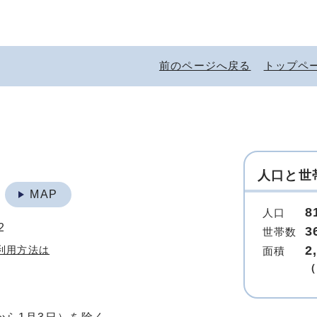
前のページへ戻る
トップペ
人口と世
地
MAP
8
人口
2
3
世帯数
2
利用方法は
面積
（