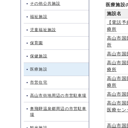
その他公共施設
医療施設
施設名
福祉施設
【電話予
療所
児童福祉施設
高山市国
保育園
所
高山市国
保健施設
高山市国
医療施設
療所
高山市国
市営住宅
療所
高山市国
高山市街地周辺の市営駐車場
高山市国
奥飛騨温泉郷周辺の市営駐車
医療セン
場
高山市国
観光施設