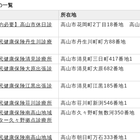
の一覧
所在地
約必要】高山市休日診
高山市花岡町2丁目18番地 高
民健康保険丹生川診療
高山市丹生川町町方88番地
民健康保険清見診療所
高山市清見町三日町417番地1
民健康保険大原出張診
高山市清見町大原682番地
民健康保険江黒出張診
高山市清見町江黒185番地1
民健康保険荘川診療所
高山市荘川町新渕546番地1
民健康保険南高山地域
高山市久々野町無数河350番地
ター久々野拠点診療所
民健康保険南高山地域
高山市朝日町万石333番地1